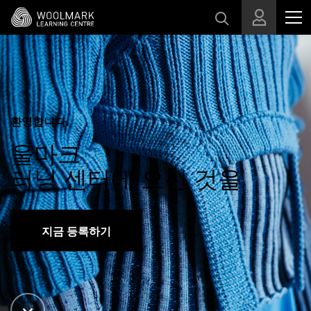
메인 콘텐츠로 건너뛰기
환영합니다.
울마크
러닝 센터에 오신 것을
지금 등록하기