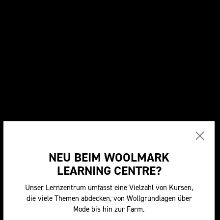
Skip to main content
Filter
INSIGHTS & WEBINARS
Industry Voices
NEU BEIM WOOLMARK
LEARNING CENTRE?
Unser Lernzentrum umfasst eine Vielzahl von Kursen,
die viele Themen abdecken, von Wollgrundlagen über
Mode bis hin zur Farm.